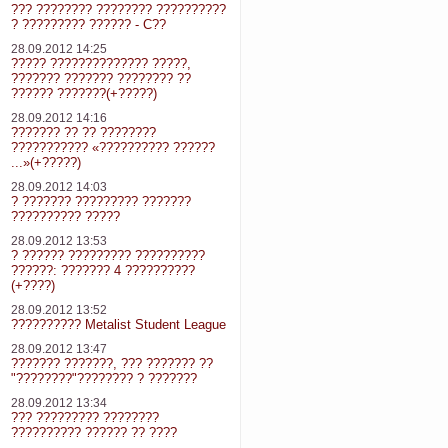
??? ???????? ???????? ??????????
? ????????? ?????? - C??
28.09.2012 14:25
????? ?????????????? ?????,
??????? ??????? ???????? ??
?????? ???????(+?????)
28.09.2012 14:16
??????? ?? ?? ????????
??????????? «?????????? ??????
...»(+?????)
28.09.2012 14:03
? ??????? ????????? ???????
?????????? ?????
28.09.2012 13:53
? ?????? ????????? ??????????
??????: ??????? 4 ??????????
(+????)
28.09.2012 13:52
?????????? Metalist Student League
28.09.2012 13:47
??????? ???????, ??? ??????? ??
"????????"???????? ? ???????
28.09.2012 13:34
??? ????????? ????????
?????????? ?????? ?? ????