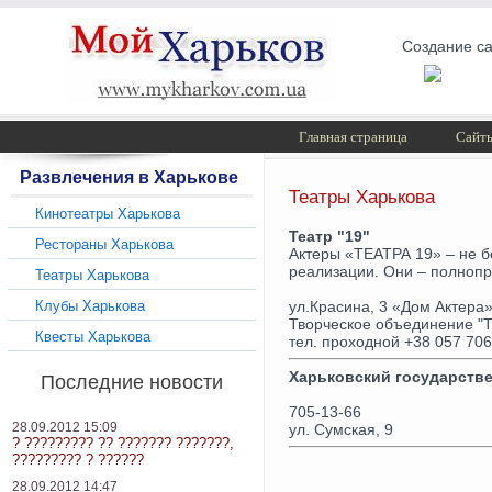
Создание са
Главная страница
Сайты
Развлечения в Харькове
Театры Харькова
Кинотеатры Харькова
Театр "19"
Рестораны Харькова
Актеры «ТЕАТРА 19» – не б
реализации. Они – полнопр
Театры Харькова
Клубы Харькова
ул.Красина, 3 «Дом Актера
Творческое объединение "Т
Квесты Харькова
тел. проходной +38 057 706
Харьковский государстве
Последние новости
705-13-66
28.09.2012 15:09
ул. Сумская, 9
? ????????? ?? ??????? ???????,
????????? ? ??????
28.09.2012 14:47