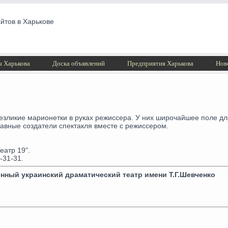
йтов в Харькове
 Харькова
Доска объявлений
Предприятия Харькова
Нов
езликие марионетки в руках режиссера. У них широчайшее поле дл
авные создатели спектакля вместе с режиссером.
»
еатр 19".
-31-31.
нный украинский драматический театр имени Т.Г.Шевченко