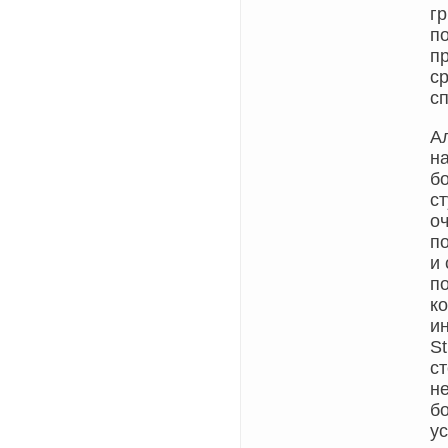
г
п
п
ср
с
А
н
б
с
оч
п
и
п
к
ин
St
с
н
бо
у