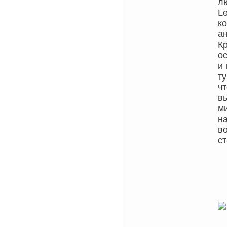
лю
Le
к
а
К
о
и
т
чт
вы
м
н
в
ст