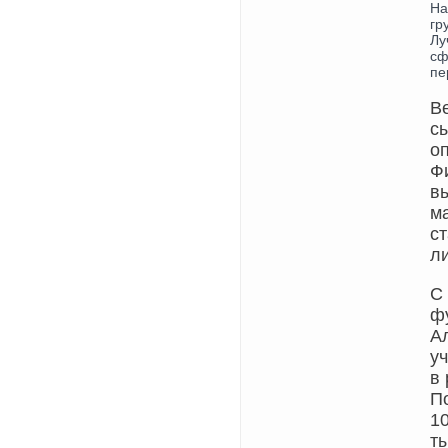
На
гр
Лу
сф
пе
В
с
о
Фи
в
м
с
ли
С
ф
А
у
в 
П
10
ты