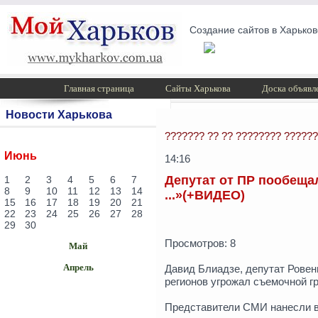
Создание сайтов в Харьков
Главная страница
Сайты Харькова
Доска объявл
Новости Харькова
??????? ?? ?? ???????? ??????
Июнь
14:16
Депутат от ПР пообеща
1
2
3
4
5
6
7
8
9
10
11
12
13
14
...»(+ВИДЕО)
15
16
17
18
19
20
21
22
23
24
25
26
27
28
29
30
Просмотров: 8
Май
Апрель
Давид Блиадзе, депутат Ровень
регионов угрожал съемочной г
Представители СМИ нанесли ви