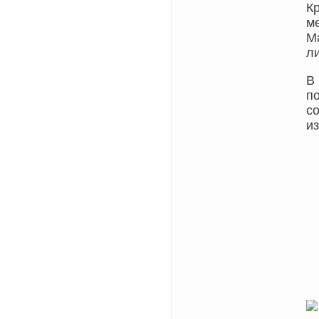
К
м
M
л
В
п
с
и