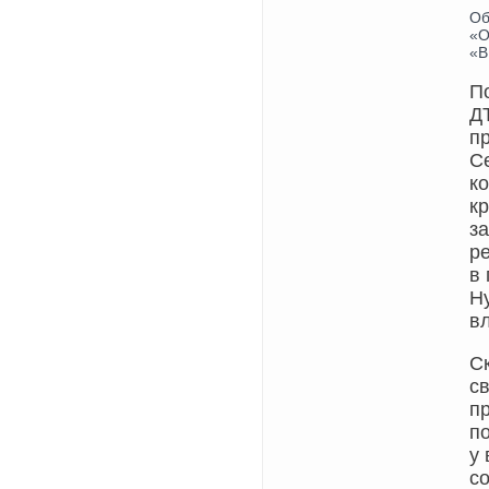
Об
«О
«В
П
Д
пр
С
к
к
за
р
в
Hy
вл
С
с
п
п
у
со