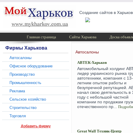
Создание сайтов в Харьков
Главная страница
Сайты Харькова
Доска объявл
Фирмы Харькова
Автосалоны
Автосалоны
АВТЕК-Харьков
Офисное оборудование
Автомобильный холдинг АВТ
лидер украинского рынка гр
Производство
автотехники, компания с 13-
Промышленность
летним опытом работы и
безупречной репутацией. А
Реклама
начал свою деятельность в 
году с небольшой частной
Сельское хозяйство
компании по продажам груз
отечественного пр...
Подроб
Строительство
Торговля
Добавить фирму
Great Wall Техник-Центр