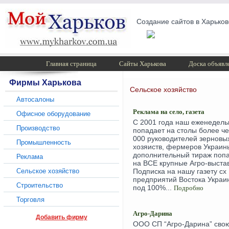
Создание сайтов в Харьков
Главная страница
Сайты Харькова
Доска объявл
Фирмы Харькова
Сельское хозяйство
Автосалоны
Реклама на село, газета
Офисное оборудование
С 2001 года наш еженедель
Производство
попадает на столы более ч
000 руководителей зерновы
Промышленность
хозяиств, фермеров Украин
дополнительный тираж поп
Реклама
на ВСЕ крупные Агро-выстав
Сельское хозяйство
Подписка на нашу газету сх
предприятий Востока Украи
Строительство
под 100%...
Подробно
Торговля
Агро-Дарина
Добавить фирму
ООО СП “Агро-Дарина” сво