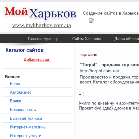
Создание сайтов в Харьков
Главная страница
Сайты Харькова
Доска объявл
Каталог сайтов
Торговля
Добавить сайт
"Torpal" - продажа торго
http://torpal.com.ua/
Бизнес
Производство и продажа тор
ворот. Каталог оборудования
Forex
Автобизнес
1 |
Банки
Книги по дизайну и архитект
Прокат dvd (двд) дисков в Ха
Безопасность
Бытовая техника
Интернет-магазины
Интернет-услуги