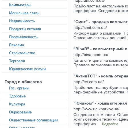
http://uni.com.ua/
Компьютеры
Прайс-лист на настольные к
периферию. Сведения о ком
Мобильная связь
Недвижимость
"Смит" - продажа компьют
http://smit.com.ua/
Продукты питания
Информация о компании. Пр
Промышленость
Описание сетевых решений. 
Реклама
"BinaR" - компьютерный и
Строительство
http://binar.com.ua/
Каталог и цены на компьюте
Торговля
Правила пользования интерн
Юридические услуги
"АктивТСТ" - компьютерн
Город и общество
http://tct.com.ua/
Прайс-лист на ноутбуки и 
Гос. органы
периферийные устройства. К
Здоровье
"Юником" - компьютерная
Культура
http://www.uc.kharkov.ua/
Образование
Сведения о компании. Описа
компьютерной техники. Цен
Общественные организации
периферию....
Подробно