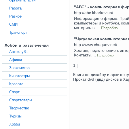
Органы власти
"АВС" - компьютерная фи
Работа
http://abc.kharkov.ua/
Разное
Информация о фирме. Прайс
компьютеры и ноутбуки, ко
СМИ
материалы....
Подробно
Транспорт
"Чугуевская компьютерная
http://www.chuguev.net/
Хобби и развлечения
Хостинг, подключение к инт
Автоклубы
Контакты....
Подробно
Афиши
1 |
Знакомства
Книги по дизайну и архитект
Кинотеатры
Прокат dvd (двд) дисков в Ха
Красота
Спорт
Спорттовары
Творчество
Туризм
Хобби