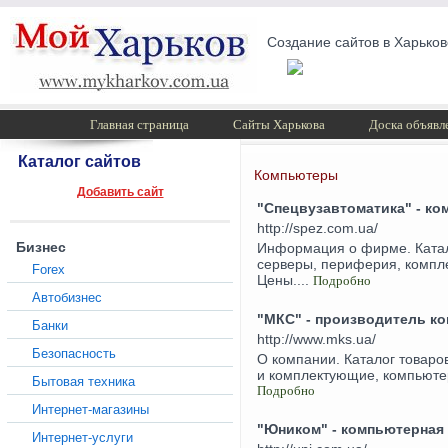
Создание сайтов в Харьков
Главная страница
Сайты Харькова
Доска объявл
Каталог сайтов
Компьютеры
Добавить сайт
"Спецвузавтоматика" - к
http://spez.com.ua/
Бизнес
Информация о фирме. Катало
серверы, периферия, компл
Forex
Цены....
Подробно
Автобизнес
"МКС" - производитель к
Банки
http://www.mks.ua/
Безопасность
О компании. Каталог товаро
и комплектующие, компьютер
Бытовая техника
Подробно
Интернет-магазины
"Юником" - компьютерная
Интернет-услуги