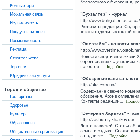
бесплатного объявления, рас
Компьютеры
"Бухгалтер" - журнал
Мобильная связь
http://www.buhgalter.factor.ua/
Недвижимость
Реквизиты редакции. Содерж
тексты отдельных статей дос
Продукты питания
Промышленость
"Овертайм" - новости спо
Реклама
http://www.overtime.vostok.net
Новости спортивной жизни Х
Строительство
соревнованиях с участием х
новостей....
Подробно
Торговля
Юридические услуги
"Обозрение капитального 
http://okc.com.ua/
Город и общество
Содержание свежего номера
обозрения. Архив оглавлен
Гос. органы
Контакты редакции....
Подроб
Здоровье
"Вечерний Харьков" - газе
Культура
http://vecherniy.kharkov.ua/
Образование
Лента новостей. Статьи об о
семье и отдыхе. Сводка про
Общественные организации
о подписке....
Подробно