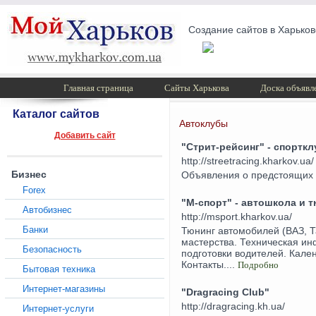
Создание сайтов в Харьков
Главная страница
Сайты Харькова
Доска объявл
Каталог сайтов
Автоклубы
Добавить сайт
"Стрит-рейсинг" - спорткл
http://streetracing.kharkov.ua/
Бизнес
Объявления о предстоящих г
Forex
"М-спорт" - автошкола и 
Автобизнес
http://msport.kharkov.ua/
Банки
Тюнинг автомобилей (ВАЗ, Т
мастерства. Техническая и
Безопасность
подготовки водителей. Кале
Контакты....
Подробно
Бытовая техника
Интернет-магазины
"Dragracing Club"
http://dragracing.kh.ua/
Интернет-услуги