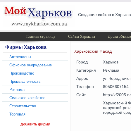
Создание сайтов в Харьков
Главная страница
Сайты Харькова
Доска объявл
Фирмы Харькова
Харьковский Фасад
Автосалоны
Город
Харьков
Офисное оборудование
Категория
Реклама
Производство
Адрес
ул Чередничен
Промышленность
Телефон
80506607154
Реклама
Сайт
http://xf2005.n
Сельское хозяйство
Харьковский 
Строительство
наружной рекл
городской сре
Торговля
Добавить фирму