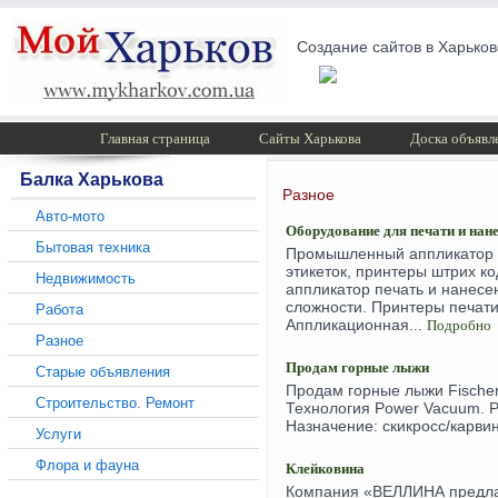
Создание сайтов в Харьков
Главная страница
Сайты Харькова
Доска объявл
Балка Харькова
Разное
Авто-мото
Оборудование для печати и нан
Бытовая техника
Промышленный аппликатор эт
этикеток, принтеры штрих 
Недвижимость
аппликатор печать и нанесе
сложности. Принтеры печати
Работа
Аппликационная...
Подробно
Разное
Продам горные лыжи
Старые объявления
Продам горные лыжи Fischer 
Строительство. Ремонт
Технология Power Vacuum. Ро
Назначение: скикросс/карвинг
Услуги
Флора и фауна
Клейковина
Компания «ВЕЛЛИНА предлаг