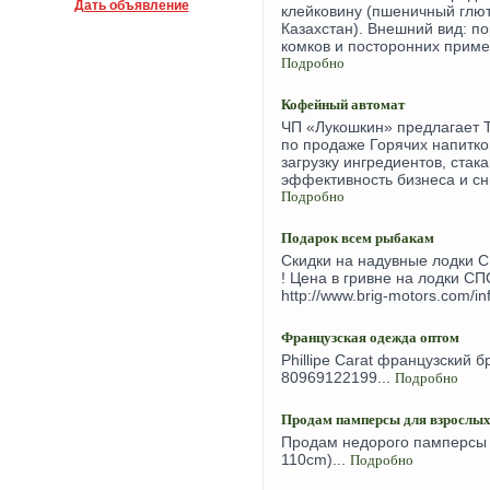
Дать объявление
клейковину (пшеничный глют
Казахстан). Внешний вид: п
комков и посторонних примес
Подробно
Кофейный автомат
ЧП «Лукошкин» предлагает 
по продаже Горячих напитк
загрузку ингредиентов, стак
эффективность бизнеса и сн
Подробно
Подарок всем рыбакам
Скидки на надувные лодки С
! Цена в гривне на лодки СП
http://www.brig-motors.com/inf
Французская одежда оптом
Phillipe Carat французский 
80969122199...
Подробно
Продам памперсы для взрослы
Продам недорого памперсы д
110cm)...
Подробно