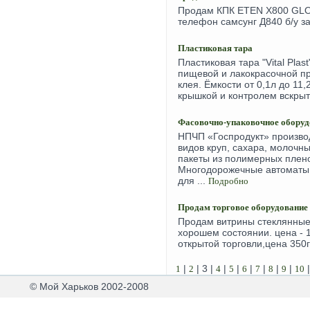
Продам КПК ETEN X800 GLOF
телефон самсунг Д840 б/у за
Пластиковая тара
Пластиковая тара "Vital Plas
пищевой и лакокрасочной пр
клея. Ёмкости от 0,1л до 11,
крышкой и контролем вскрыт
Фасовочно-упаковочное оборуд
НПЧП «Госпродукт» произво
видов круп, сахара, молочны
пакеты из полимерных пленок
Многодорожечные автоматы 
для ...
Подробно
Продам торговое оборудование
Продам витрины стеклянные 
хорошем состоянии. цена - 
открытой торговли,цена 350г
|
| 3 |
|
|
|
|
|
|
1
2
4
5
6
7
8
9
10
© Мой Харьков 2002-2008