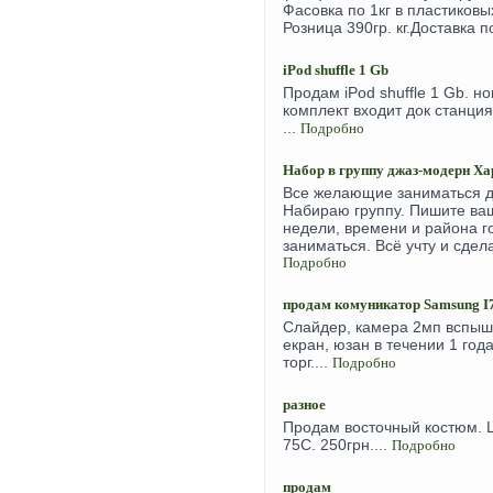
Фасовка по 1кг в пластиковы
Розница 390гр. кг.Доставка п
iPod shuffle 1 Gb
Продам iPod shuffle 1 Gb. 
комплект входит док станция
...
Подробно
Набор в группу джаз-модерн Х
Все желающие заниматься дж
Набираю группу. Пишите ва
недели, времени и района г
заниматься. Всё учту и сдел
Подробно
продам комуникатор Samsung I
Слайдер, камера 2мп вспыш
екран, юзан в течении 1 год
торг....
Подробно
разное
Продам восточный костюм. 
75С. 250грн....
Подробно
продам