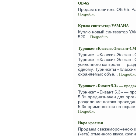
ОВ-65
Продам отопитель ОВ-65. Ра
Подробно
Куплю синтезатор YAMAHA
Куплю новый синтезатор YA
520...
Подробно
Турникет «Классик-Элегант-СМ»
Турникет «Классик-Элегант-
Турникет «Классик-Элегант
усиленного контроля — раз
одному. Турникеты «Класси
охраняемых объе...
Подробн
Турникет «Бизант 5.3» — продаж
Турникет «Бизант 5.3» — пр
5.3» предназначен для орга
разделение потока проходя
5.3» применяются на охраня
Подробно
Икра красная
Продаем свежемороженою кр
(кета).отменного вкуса круп